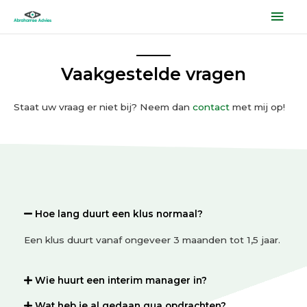
Ga
Hoo
naar
de
inhoud
Vaakgestelde vragen
Staat uw vraag er niet bij? Neem dan
contact
met mij op!
Hoe lang duurt een klus normaal?
Een klus duurt vanaf ongeveer 3 maanden tot 1,5 jaar.
Wie huurt een interim manager in?
Wat heb je al gedaan qua opdrachten?